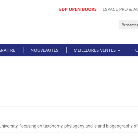
EDP OPEN BOOKS
ESPACE PRO & A
ARAÎTRE
NOUVEAUTÉS
MEILLEURES VENTES
C
 University, focusing on taxonomy, phylogeny and island biogeography o