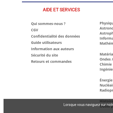
AIDE ET SERVICES
Physiqu
Qui sommes-nous ?
Astron
CGV
Astrop
Confidentialité des données
Inform
Guide utilisateurs
Mathém
Information aux auteurs
Matéri
Sécurité du site
Ondes /
Retours et commandes
Chimie
Ingénie
Énergie
Nucléai
Radiopr
Histoir
Lorsque vous naviguez sur notre
Outils p