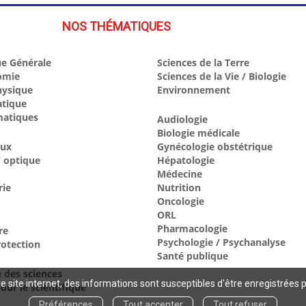
NOS THÉMATIQUES
e Générale
Sciences de la Terre
omie
Sciences de la Vie / Biologie
hysique
Environnement
atique
atiques
Audiologie
Biologie médicale
aux
Gynécologie obstétrique
 optique
Hépatologie
Médecine
rie
Nutrition
Oncologie
ORL
Pharmacologie
re
Psychologie / Psychanalyse
otection
Santé publique
e des sciences
 site internet, des informations sont susceptibles d'être enregistrées 
our le scientifique
Préférences
Tout accepter
Tout refuser