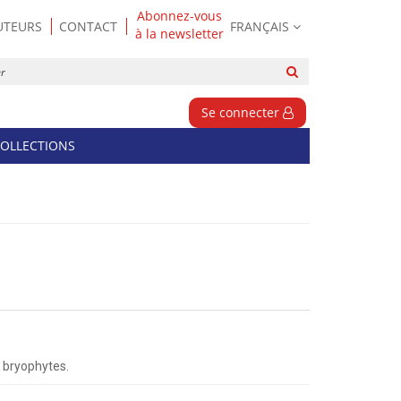
Abonnez-vous
UTEURS
CONTACT
FRANÇAIS
à la newsletter
Rechercher
sur
le
Se connecter
site
OLLECTIONS
f bryophytes.