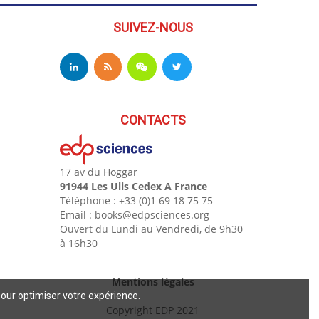
SUIVEZ-NOUS
CONTACTS
17 av du Hoggar
91944 Les Ulis Cedex A France
Téléphone : +33 (0)1 69 18 75 75
Email : books@edpsciences.org
Ouvert du Lundi au Vendredi, de 9h30
à 16h30
Mentions légales
pour optimiser votre expérience.
Copyright EDP 2021