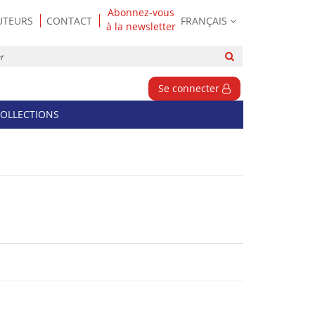
Abonnez-vous
UTEURS
CONTACT
FRANÇAIS
à la newsletter
Rechercher
sur
le
Se connecter
site
OLLECTIONS