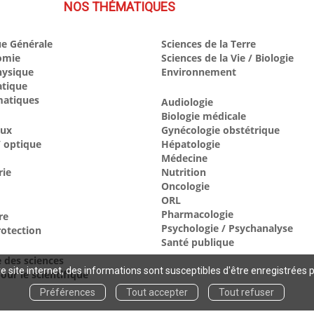
NOS THÉMATIQUES
e Générale
Sciences de la Terre
omie
Sciences de la Vie / Biologie
hysique
Environnement
atique
atiques
Audiologie
Biologie médicale
aux
Gynécologie obstétrique
 optique
Hépatologie
Médecine
rie
Nutrition
Oncologie
ORL
Pharmacologie
re
Psychologie / Psychanalyse
otection
Santé publique
e des sciences
 site internet, des informations sont susceptibles d'être enregistrées 
our le scientifique
Préférences
Tout accepter
Tout refuser