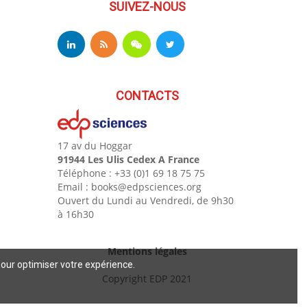
SUIVEZ-NOUS
CONTACTS
17 av du Hoggar
91944 Les Ulis Cedex A France
Téléphone : +33 (0)1 69 18 75 75
Email : books@edpsciences.org
Ouvert du Lundi au Vendredi, de 9h30
à 16h30
Mentions légales
pour optimiser votre expérience.
Copyright EDP 2021