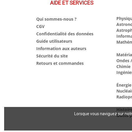
AIDE ET SERVICES
Physiqu
Qui sommes-nous ?
Astron
CGV
Astrop
Confidentialité des données
Inform
Guide utilisateurs
Mathém
Information aux auteurs
Matéri
Sécurité du site
Ondes /
Retours et commandes
Chimie
Ingénie
Énergie
Nucléai
Radiopr
Histoir
Lorsque vous naviguez sur notre
Outils p