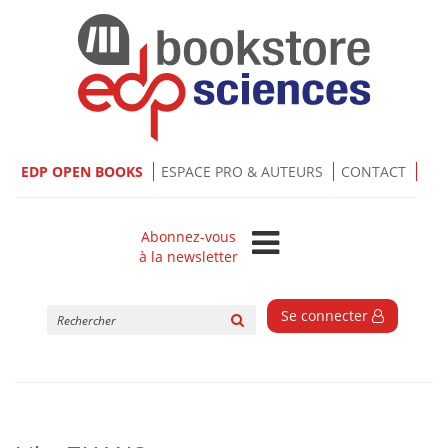
EDP OPEN BOOKS
ESPACE PRO & AUTEURS
CONTACT
Abonnez-vous
à la newsletter
Rechercher
Se connecter
sur
le
site