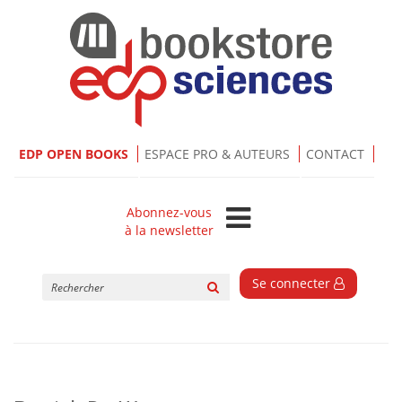
EDP OPEN BOOKS
ESPACE PRO & AUTEURS
CONTACT
Abonnez-vous
à la newsletter
Rechercher
Se connecter
sur
le
site