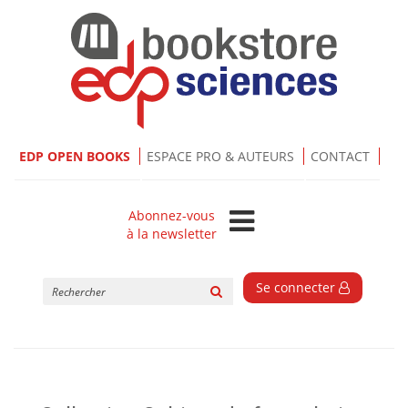
EDP OPEN BOOKS
ESPACE PRO & AUTEURS
CONTACT
Abonnez-vous
à la newsletter
Rechercher
Se connecter
sur
le
site