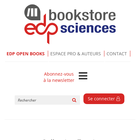
EDP OPEN BOOKS
ESPACE PRO & AUTEURS
CONTACT
Abonnez-vous
à la newsletter
Rechercher
Se connecter
sur
le
site