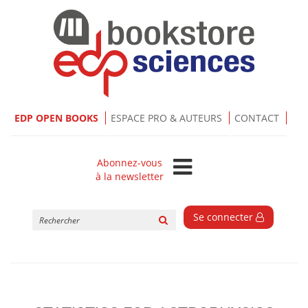
EDP OPEN BOOKS
ESPACE PRO & AUTEURS
CONTACT
Abonnez-vous
à la newsletter
Rechercher
Se connecter
sur
le
site