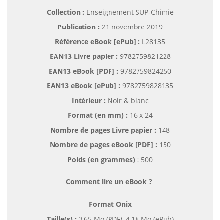
Collection :
Enseignement SUP-Chimie
Publication :
21 novembre 2019
Référence eBook [ePub] :
L28135
EAN13 Livre papier :
9782759821228
EAN13 eBook [PDF] :
9782759824250
EAN13 eBook [ePub] :
9782759828135
Intérieur :
Noir & blanc
Format (en mm)
:
16 x 24
Nombre de pages
Livre papier
:
148
Nombre de pages
eBook [PDF]
:
150
Poids (en grammes) :
500
Comment lire un eBook ?
Format Onix
Taille(s) :
3,65 Mo (PDF), 4,18 Mo (ePub)