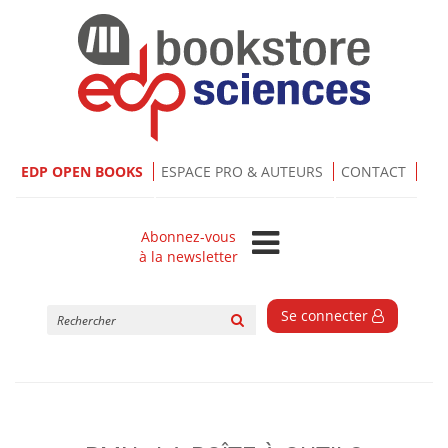
EDP OPEN BOOKS
ESPACE PRO & AUTEURS
CONTACT
Abonnez-vous
à la newsletter
Rechercher
Se connecter
sur
le
site