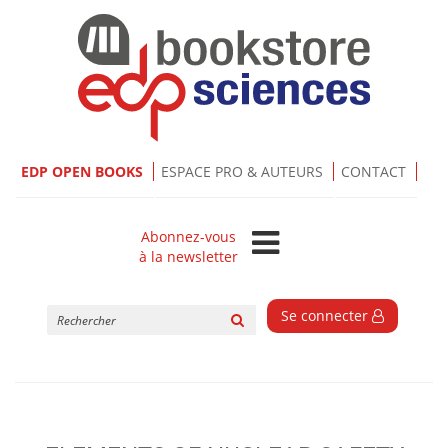
EDP OPEN BOOKS
ESPACE PRO & AUTEURS
CONTACT
Abonnez-vous
à la newsletter
Rechercher
Se connecter
sur
le
site