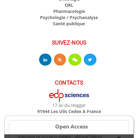
ORL
Pharmacologie
Psychologie / Psychanalyse
Santé publique
SUIVEZ-NOUS
CONTACTS
17 av du Hoggar
91944 Les Ulis Cedex A France
Téléphone : +33 (0)1 69 18 75 75
Email : books@edpsciences.org
Open Access
Ouvert du Lundi au Vendredi, de 9h30 à 16h30
eBook [ePub
Element of nuclear safety
-