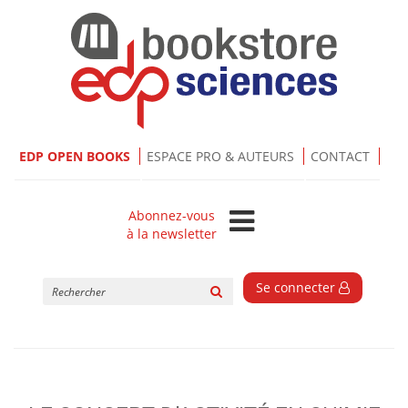
EDP OPEN BOOKS
ESPACE PRO & AUTEURS
CONTACT
Abonnez-vous
à la newsletter
Rechercher
Se connecter
sur
le
site