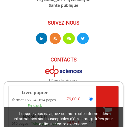
Santé publique
SUIVEZ-NOUS
CONTACTS
17 av du Hoggar
91944 Les Ulis Cedex A France
Téléphone : +33 (0)1 69 18 75 75
Livre papier
Email : books@edpsciences.org
79,00 €
format 16 x 24
614 pages
Ouvert du Lundi au Vendredi, de 9h30 à 16h30
En stock
Lorsque vous naviguez sur notre site internet, des
eBook [PDF]
Mentions légales
informations sont susceptibles d'être enregistrées pour
54,99 €
615 pages
Téléchargement
optimiser votre expérience.