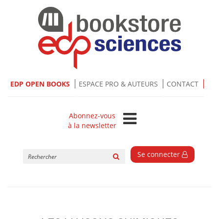
EDP OPEN BOOKS
ESPACE PRO & AUTEURS
CONTACT
Abonnez-vous
à la newsletter
Rechercher
Se connecter
sur
le
site