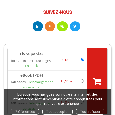
SUIVEZ-NOUS
CONTACTS
Livre papier
20,00 €
format 16 x 24
138 pages
17 av du Hoggar
En stock
91944 Les Ulis Cedex A France
Téléphone : +33 (0)1 69 18 75 75
eBook [PDF]
Email : books@edpsciences.org
13,99 €
140 pages
Téléchargement
Ouvert du Lundi au Vendredi, de 9h30 à 16h30
après achat
Lorsque vous naviguez sur notre site internet, des
eBook [ePub]
Mentions légales
informations sont susceptibles d'être enregistrées pour
13,99 €
140 pages
Téléchargement
optimiser votre expérience.
après achat
Copyright EDP 2021
Préférences
Tout accepter
Tout refuser