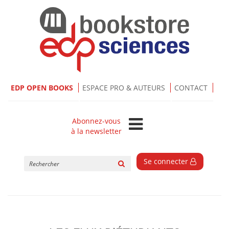
EDP OPEN BOOKS
ESPACE PRO & AUTEURS
CONTACT
Abonnez-vous
à la newsletter
Rechercher
Se connecter
sur
le
site