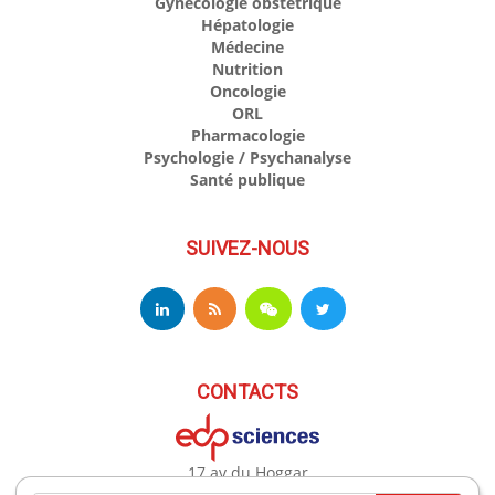
Gynécologie obstétrique
Hépatologie
Médecine
Nutrition
Oncologie
ORL
Pharmacologie
Psychologie / Psychanalyse
Santé publique
SUIVEZ-NOUS
CONTACTS
17 av du Hoggar
91944 Les Ulis Cedex A France