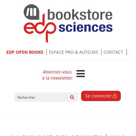
EDP OPEN BOOKS
ESPACE PRO & AUTEURS
CONTACT
Abonnez-vous
à la newsletter
Rechercher
Se connecter
sur
le
site