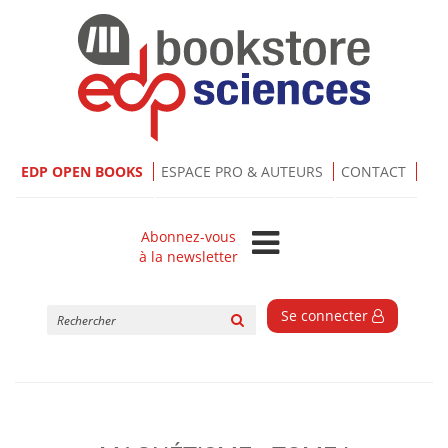
EDP OPEN BOOKS
ESPACE PRO & AUTEURS
CONTACT
Abonnez-vous
à la newsletter
Rechercher
Se connecter
sur
le
site