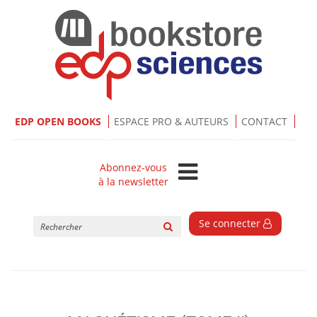
EDP OPEN BOOKS
ESPACE PRO & AUTEURS
CONTACT
Abonnez-vous
à la newsletter
Rechercher
Se connecter
sur
le
site