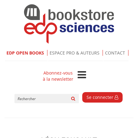
EDP OPEN BOOKS
ESPACE PRO & AUTEURS
CONTACT
Abonnez-vous
à la newsletter
Rechercher
Se connecter
sur
le
site