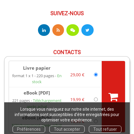
SUIVEZ-NOUS
CONTACTS
Livre papier
17 av du Hoggar
29,00 €
format 1 x 1
220 pages
En
91944 Les Ulis Cedex A France
stock
Téléphone : +33 (0)1 69 18 75 75
Email : books@edpsciences.org
eBook [PDF]
Ouvert du Lundi au Vendredi, de 9h30 à 16h30
19,99 €
221 pages
Téléchargement
après achat
Lorsque vous naviguez sur notre site internet, des
Mentions légales
informations sont susceptibles d'être enregistrées pour
eBook [ePub]
optimiser votre expérience.
19,99 €
Téléchargement après achat
Copyright EDP 2021
Préférences
Tout accepter
Tout refuser