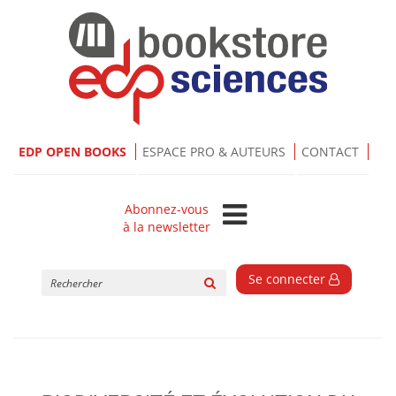
EDP OPEN BOOKS
ESPACE PRO & AUTEURS
CONTACT
Abonnez-vous
à la newsletter
Rechercher
Se connecter
sur
le
site