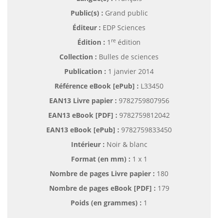
Public(s) :
Grand public
Éditeur :
EDP Sciences
re
Édition :
1
édition
Collection :
Bulles de sciences
Publication :
1 janvier 2014
Référence eBook [ePub] :
L33450
EAN13 Livre papier :
9782759807956
EAN13 eBook [PDF] :
9782759812042
EAN13 eBook [ePub] :
9782759833450
Intérieur :
Noir & blanc
Format (en mm)
:
1 x 1
Nombre de pages
Livre papier
:
180
Nombre de pages
eBook [PDF]
:
179
Poids (en grammes) :
1