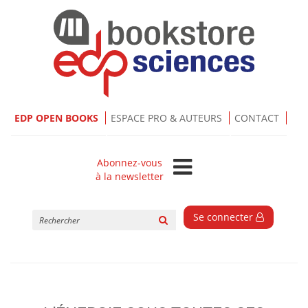
EDP OPEN BOOKS
ESPACE PRO & AUTEURS
CONTACT
Abonnez-vous
à la newsletter
Rechercher
Se connecter
sur
le
site