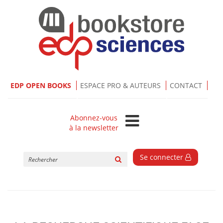
EDP OPEN BOOKS
ESPACE PRO & AUTEURS
CONTACT
Abonnez-vous
à la newsletter
Rechercher
Se connecter
sur
le
site