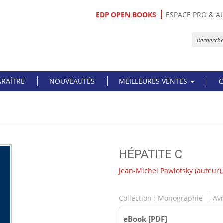
EDP OPEN BOOKS
ESPACE PRO & A
ARAÎTRE
NOUVEAUTÉS
MEILLEURES VENTES
C
HÉPATITE C
Jean-Michel Pawlotsky
(auteur)
Collection :
Monographie
Avr
eBook [PDF]