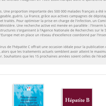
. Une proportion importante des 500 000 malades français a été i
ligeable, guéris. La France, grâce aux actives campagnes de dépist
et traités. Pour optimiser la prise en charge de l'infection, un C
 Ministère. Une recherche active est menée en parallèle : l'Inserm 
structures s'organisent à l'Agence Nationale de Recherches sur le S
l'Europe met en place un réseau d'excellence coordonné par l'Inser
irus de l'hépatite C offrait une occasion idéale pour la publication
s, alors que les traitements actuels semblent avoir atteint le maxim
. Souhaitons que les 15 prochaines années soient celles de l'éradic