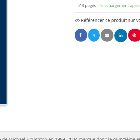
513 pages
Téléchargement après
Référencer ce produit sur vo
quipe de Michael Houghton en 1989. 2004 marque donc le quinzième 