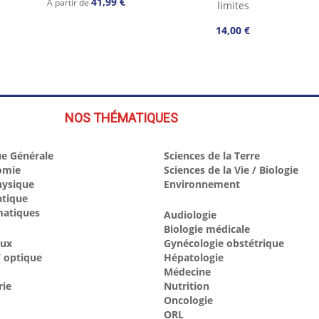
41,99 €
À partir de
limites
14,00 €
NOS THÉMATIQUES
e Générale
Sciences de la Terre
omie
Sciences de la Vie / Biologie
hysique
Environnement
atique
atiques
Audiologie
Biologie médicale
aux
Gynécologie obstétrique
 optique
Hépatologie
Médecine
rie
Nutrition
Oncologie
ORL