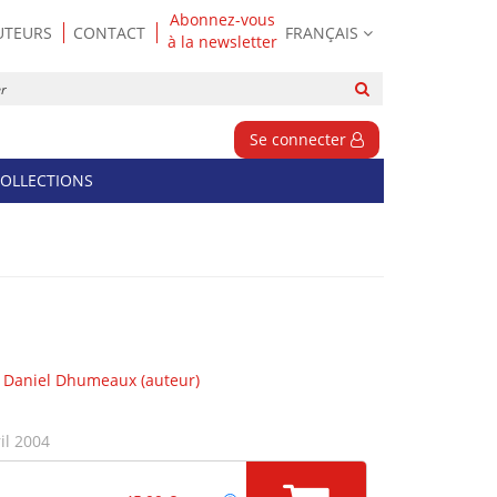
Abonnez-vous
UTEURS
CONTACT
FRANÇAIS
à la newsletter
Rechercher
sur
le
Se connecter
site
OLLECTIONS
,
Daniel Dhumeaux
(auteur)
il 2004