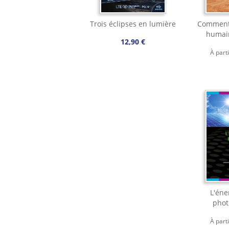
Trois éclipses en lumière
Comment 
humai
12,90 €
À part
L'éne
phot
À part