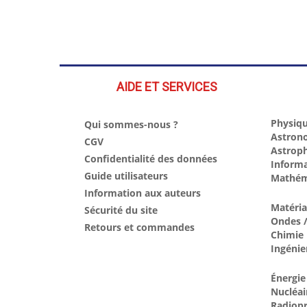
AIDE ET SERVICES
Physiqu
Qui sommes-nous ?
Astron
CGV
Astrop
Confidentialité des données
Inform
Guide utilisateurs
Mathém
Information aux auteurs
Matéri
Sécurité du site
Ondes /
Retours et commandes
Chimie
Ingénie
Énergie
Nucléai
Radiopr