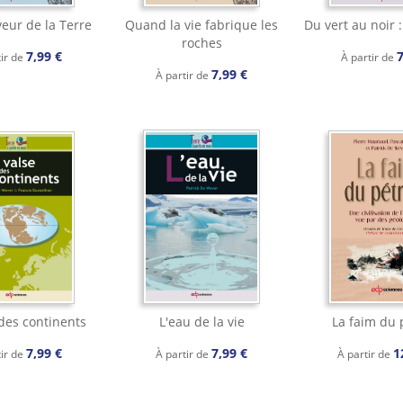
veur de la Terre
Quand la vie fabrique les
Du vert au noir 
roches
7,99 €
7
tir de
À partir de
7,99 €
À partir de
 des continents
L'eau de la vie
La faim du 
7,99 €
7,99 €
1
tir de
À partir de
À partir de