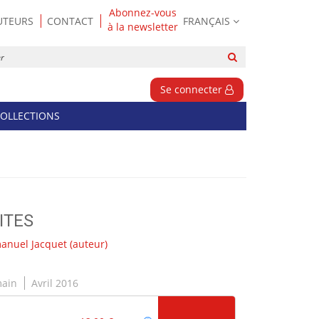
Abonnez-vous
UTEURS
CONTACT
FRANÇAIS
à la newsletter
Rechercher
sur
le
Se connecter
site
OLLECTIONS
ITES
nuel Jacquet
(auteur)
main
Avril 2016