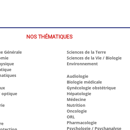
NOS THÉMATIQUES
e Générale
Sciences de la Terre
omie
Sciences de la Vie / Biologie
hysique
Environnement
atique
atiques
Audiologie
Biologie médicale
aux
Gynécologie obstétrique
 optique
Hépatologie
Médecine
rie
Nutrition
Oncologie
ORL
Pharmacologie
re
Psychologie / Psychanalyse
otection