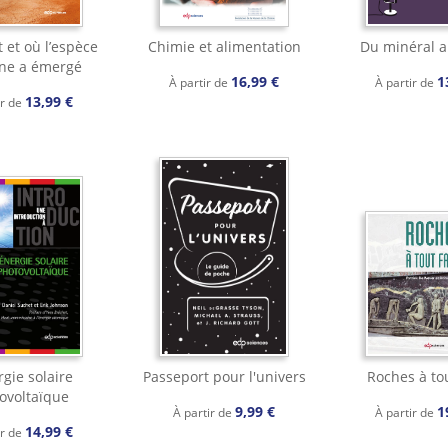
et où l’espèce
Chimie et alimentation
Du minéral a
ne a émergé
16,99 €
1
À partir de
À partir de
13,99 €
ir de
rgie solaire
Passeport pour l'univers
Roches à tou
ovoltaïque
9,99 €
1
À partir de
À partir de
14,99 €
ir de