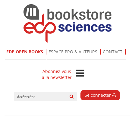
EDP OPEN BOOKS
ESPACE PRO & AUTEURS
CONTACT
Abonnez-vous
à la newsletter
Rechercher
Se connecter
sur
le
site