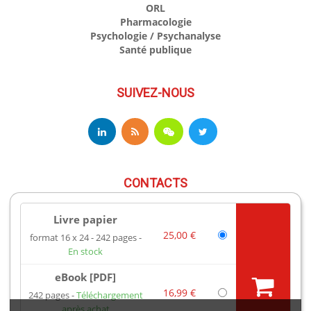
ORL
Pharmacologie
Psychologie / Psychanalyse
Santé publique
SUIVEZ-NOUS
CONTACTS
Livre papier
17 av du Hoggar
25,00 €
format 16 x 24
242 pages
91944 Les Ulis Cedex A France
En stock
Téléphone : +33 (0)1 69 18 75 75
Email : books@edpsciences.org
eBook [PDF]
Ouvert du Lundi au Vendredi, de 9h30 à 16h30
16,99 €
242 pages
Téléchargement
après achat