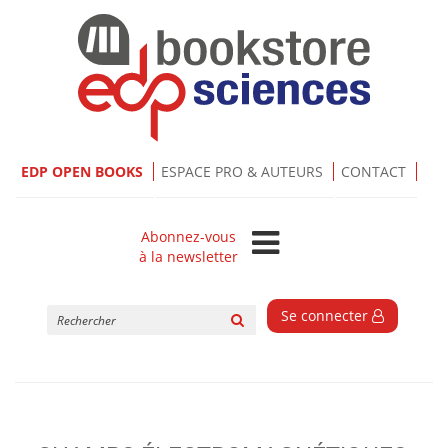
EDP OPEN BOOKS
ESPACE PRO & AUTEURS
CONTACT
Abonnez-vous
à la newsletter
Rechercher
Se connecter
sur
le
site