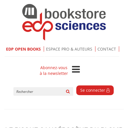
EDP OPEN BOOKS
ESPACE PRO & AUTEURS
CONTACT
Abonnez-vous
à la newsletter
Rechercher
Se connecter
sur
le
site