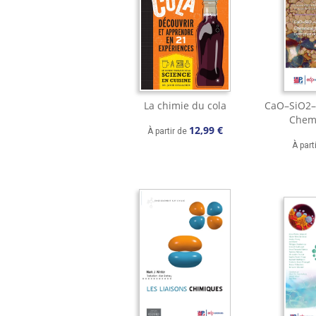
La chimie du cola
CaO–SiO2–
Chemi
12,99 €
À partir de
À part