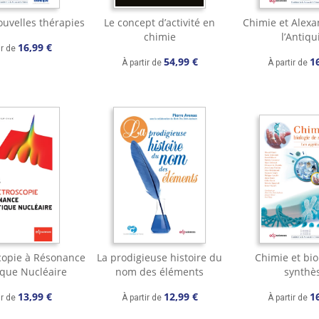
ouvelles thérapies
Le concept d’activité en
Chimie et Alexa
chimie
l’Antiqu
16,99 €
ir de
54,99 €
1
À partir de
À partir de
copie à Résonance
La prodigieuse histoire du
Chimie et bio
que Nucléaire
nom des éléments
synthè
13,99 €
12,99 €
1
ir de
À partir de
À partir de