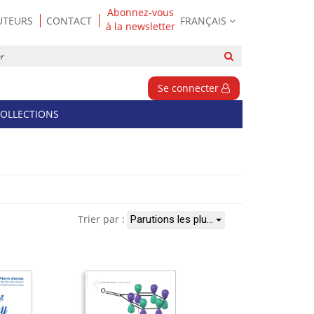
Abonnez-vous
UTEURS
CONTACT
FRANÇAIS
à la newsletter
Rechercher
sur
le
Se connecter
site
OLLECTIONS
Trier par :
Parutions les plu…