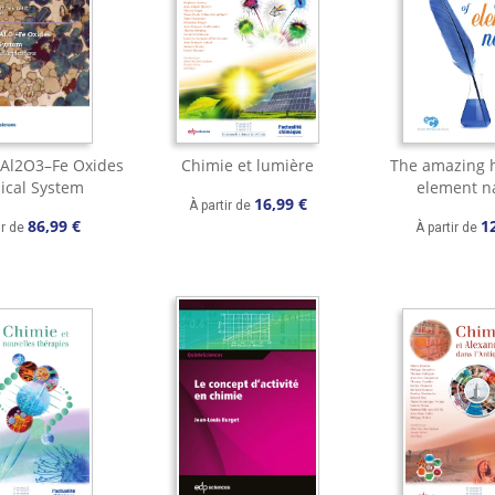
Al2O3–Fe Oxides
Chimie et lumière
The amazing h
cal System
element 
16,99 €
À partir de
86,99 €
1
ir de
À partir de