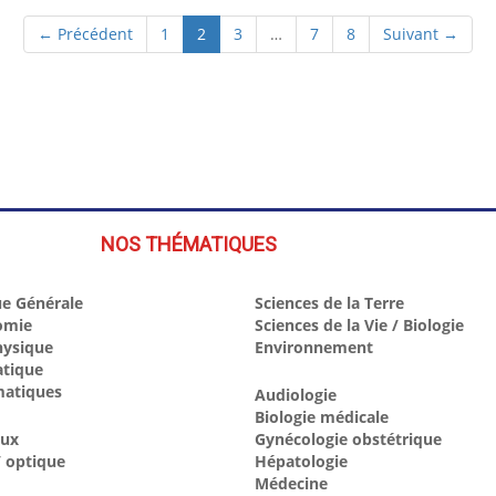
(current)
← Précédent
1
2
3
…
7
8
Suivant →
NOS THÉMATIQUES
e Générale
Sciences de la Terre
omie
Sciences de la Vie / Biologie
hysique
Environnement
atique
atiques
Audiologie
Biologie médicale
aux
Gynécologie obstétrique
 optique
Hépatologie
Médecine