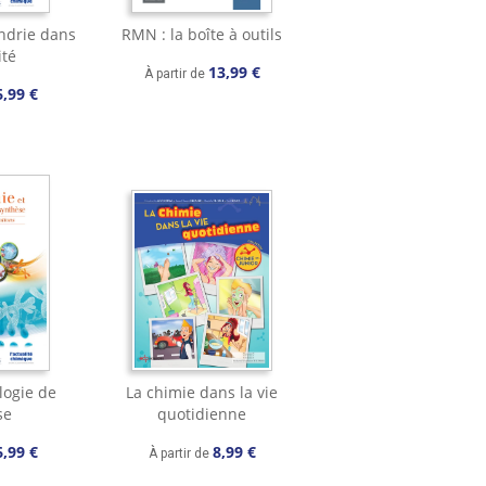
ndrie dans
RMN : la boîte à outils
ité
13,99 €
À partir de
6,99 €
logie de
La chimie dans la vie
se
quotidienne
6,99 €
8,99 €
À partir de