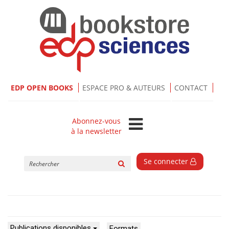
EDP OPEN BOOKS
ESPACE PRO & AUTEURS
CONTACT
Abonnez-vous
à la newsletter
Rechercher
Se connecter
sur
le
site
Publications disponibles
Formats