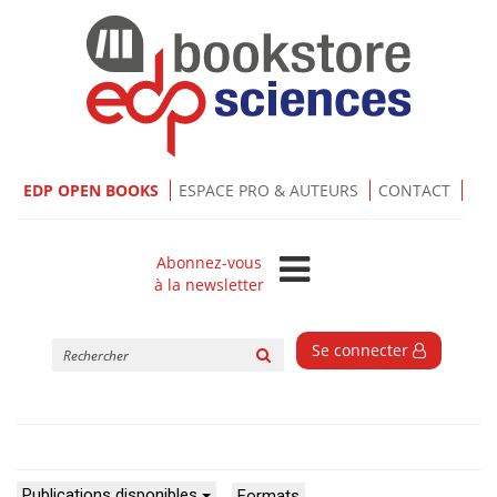
EDP OPEN BOOKS
ESPACE PRO & AUTEURS
CONTACT
Abonnez-vous
à la newsletter
Rechercher
Se connecter
sur
le
site
Publications disponibles
Formats