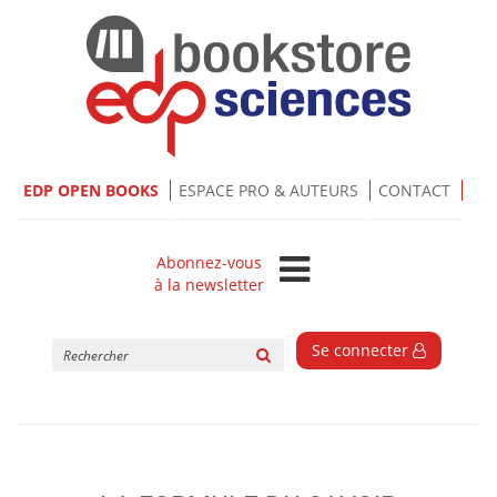
EDP OPEN BOOKS
ESPACE PRO & AUTEURS
CONTACT
Abonnez-vous
à la newsletter
Rechercher
Se connecter
sur
le
site