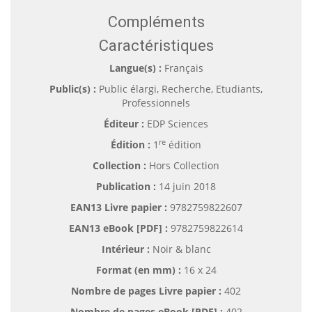
Compléments
Caractéristiques
Langue(s) :
Français
Public(s) :
Public élargi, Recherche, Etudiants,
Professionnels
Éditeur :
EDP Sciences
re
Édition :
1
édition
Collection :
Hors Collection
Publication :
14 juin 2018
EAN13 Livre papier :
9782759822607
EAN13 eBook [PDF] :
9782759822614
Intérieur :
Noir & blanc
Format (en mm)
:
16 x 24
Nombre de pages
Livre papier
:
402
Nombre de pages
eBook [PDF]
:
402