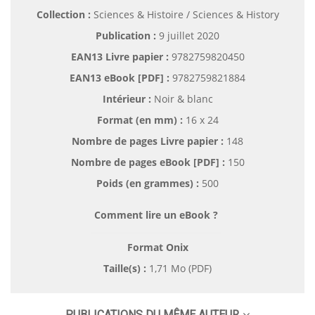
Collection :
Sciences & Histoire / Sciences & History
Publication :
9 juillet 2020
EAN13 Livre papier :
9782759820450
EAN13 eBook [PDF] :
9782759821884
Intérieur :
Noir & blanc
Format (en mm)
:
16 x 24
Nombre de pages
Livre papier
:
148
Nombre de pages
eBook [PDF]
:
150
Poids (en grammes) :
500
Comment lire un eBook ?
Format Onix
Taille(s) :
1,71 Mo (PDF)
PUBLICATIONS DU MÊME AUTEUR