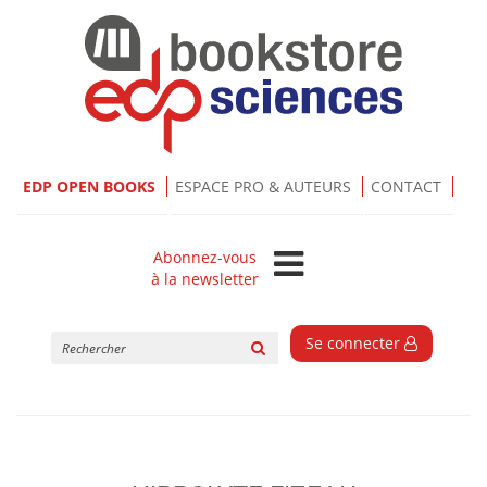
EDP OPEN BOOKS
ESPACE PRO & AUTEURS
CONTACT
Abonnez-vous
à la newsletter
Rechercher
Se connecter
sur
le
site