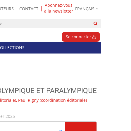
Abonnez-vous
UTEURS
CONTACT
FRANÇAIS
à la newsletter
Rechercher
sur
le
Se connecter
site
OLLECTIONS
 OLYMPIQUE ET PARALYMPIQUE
itoriale),
Paul Rigny
(coordination éditoriale)
ier 2025