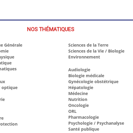
NOS THÉMATIQUES
e Générale
Sciences de la Terre
omie
Sciences de la Vie / Biologie
hysique
Environnement
atique
atiques
Audiologie
Biologie médicale
aux
Gynécologie obstétrique
 optique
Hépatologie
Médecine
rie
Nutrition
Oncologie
ORL
Pharmacologie
re
Psychologie / Psychanalyse
otection
Santé publique