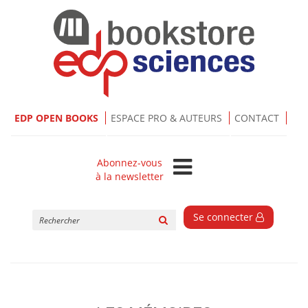
EDP OPEN BOOKS
ESPACE PRO & AUTEURS
CONTACT
Abonnez-vous
à la newsletter
Rechercher
Se connecter
sur
le
site