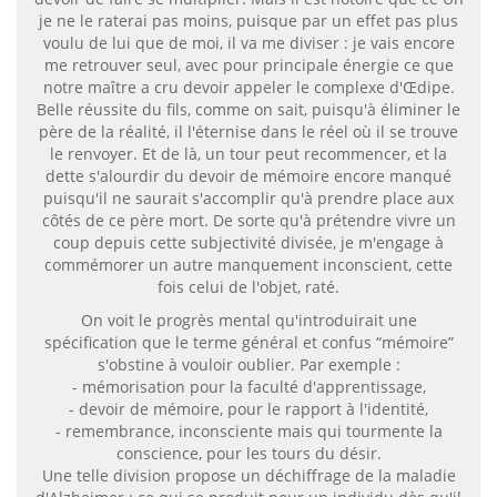
je ne le raterai pas moins, puisque par un effet pas plus
voulu de lui que de moi, il va me diviser : je vais encore
me retrouver seul, avec pour principale énergie ce que
notre maître a cru devoir appeler le complexe d'Œdipe.
Belle réussite du fils, comme on sait, puisqu'à éliminer le
père de la réalité, il l'éternise dans le réel où il se trouve
le renvoyer. Et de là, un tour peut recommencer, et la
dette s'alourdir du devoir de mémoire encore manqué
puisqu'il ne saurait s'accomplir qu'à prendre place aux
côtés de ce père mort. De sorte qu'à prétendre vivre un
coup depuis cette subjectivité divisée, je m'engage à
commémorer un autre manquement inconscient, cette
fois celui de l'objet, raté.
On voit le progrès mental qu'introduirait une
spécification que le terme général et confus “mémoire”
s'obstine à vouloir oublier. Par exemple :
- mémorisation pour la faculté d'apprentissage,
- devoir de mémoire, pour le rapport à l'identité,
- remembrance, inconsciente mais qui tourmente la
conscience, pour les tours du désir.
Une telle division propose un déchiffrage de la maladie