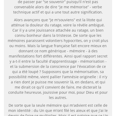
de passer par “se souvenir” puisqu'il n'est pas
convenable alors de dire “je me mémorise” - verbe
technique actif et qui a une tout autre signification.
Alors avançons que “je m'souviens” est la litote qui
atténue la douleur du ratage, voire la révèle ambiguë.
Car il y a une jouissance attachée au ratage, un bien
connu bonheur dans la tristesse. De sorte que les
mémoires paraissent volontiers hypocrites, on y croit plus
ou moins. Mais la langue française fait encore mieux en
donnant ce nom générique - mémoire - à des
manifestations fort différentes. Ainsi quel rapport secret
y a-t-il entre la faculté d'apprentissage - mémorisation -
et la submersion de la conscience par l'évocation de ce
qui a été loupé ? Supposons que la mémorisation, sa
possibilité même, vient pallier l'amnésie originelle : il n'y
a rien dont je puisse me souvenir là, en dedans, et qui
me dirait ce qu'il convient de faire, me dicterait la
conduite heureuse, jouissive pour moi, pour Dieu et pour
les autres.
De sorte que la seule mémoire qui m'advient est celle de
mon identité : du Un que m'ont filé les aïeux et que j'ai le
devoir de faire se multiplier. Mais il est notoire que ce Un