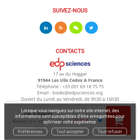
SUIVEZ-NOUS
CONTACTS
17 av du Hoggar
91944 Les Ulis Cedex A France
Téléphone : +33 (0)1 69 18 75 75
Email : books@edpsciences.org
Ouvert du Lundi au Vendredi, de 9h30 à 16h30
Lorsque vous naviguez sur notre site internet, des
Livre papier
Mentions légales
informations sont susceptibles d'être enregistrées pour
26,00 €
format 1 x 1
182 pages
En
optimiser votre expérience.
stock
Copyright EDP 2021
Préférences
Tout accepter
Tout refuser