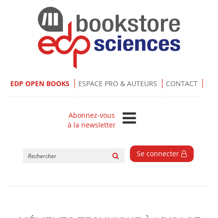
EDP OPEN BOOKS
ESPACE PRO & AUTEURS
CONTACT
Abonnez-vous
à la newsletter
Rechercher
Se connecter
sur
le
site