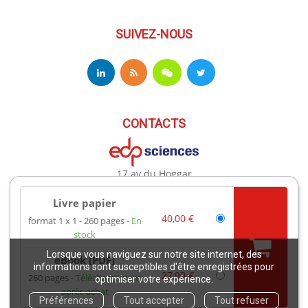
SUIVEZ-NOUS
CONTACTS
17 av du Hoggar
91944 Les Ulis Cedex A France
Téléphone : +33 (0)1 69 18 75 75
Livre papier
Email : books@edpsciences.org
40,00 €
format 1 x 1
260 pages
En
Ouvert du Lundi au Vendredi, de 9h30 à 16h30
stock
Lorsque vous naviguez sur notre site internet, des
eBook [PDF]
Mentions légales
informations sont susceptibles d'être enregistrées pour
27,99 €
260 pages
Téléchargement
optimiser votre expérience.
après achat
Copyright EDP 2021
Préférences
Tout accepter
Tout refuser