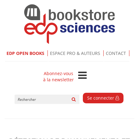
EDP OPEN BOOKS
ESPACE PRO & AUTEURS
CONTACT
Abonnez-vous
à la newsletter
Rechercher
Se connecter
sur
le
site