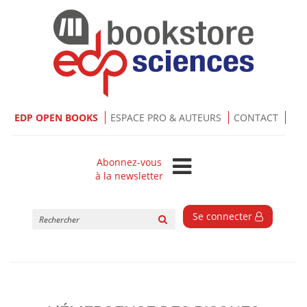
EDP OPEN BOOKS
ESPACE PRO & AUTEURS
CONTACT
Abonnez-vous
à la newsletter
Rechercher
Se connecter
sur
le
site