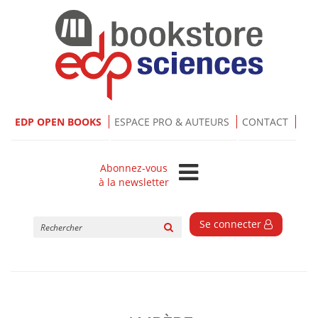
EDP OPEN BOOKS
ESPACE PRO & AUTEURS
CONTACT
Abonnez-vous
à la newsletter
Rechercher
Se connecter
sur
le
site