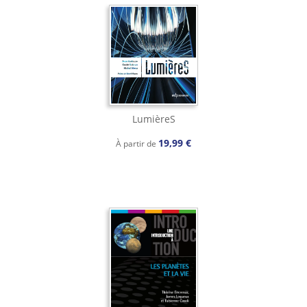
LumièreS
19,99 €
À partir de