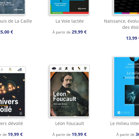
uis de La Caille
La Voie lactée
Naissance, évolu
des étoi
25,00 €
29,99 €
À partir de
13,99 
vers dévoilé
Léon Foucault
Le milieu inte
19,99 €
19,99 €
3
ir de
À partir de
À partir de