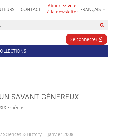
Abonnez-vous
UTEURS
CONTACT
FRANÇAIS
à la newsletter
Rechercher
sur
le
Se connecter
site
OLLECTIONS
 UN SAVANT GÉNÉREUX
IXe siècle
 / Sciences & History
Janvier 2008