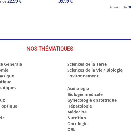
22,99 €
39,99 €
ir de
1
À partir de
NOS THÉMATIQUES
e Générale
Sciences de la Terre
omie
Sciences de la Vie / Biologie
hysique
Environnement
atique
atiques
Audiologie
Biologie médicale
aux
Gynécologie obstétrique
 optique
Hépatologie
Médecine
rie
Nutrition
Oncologie
ORL