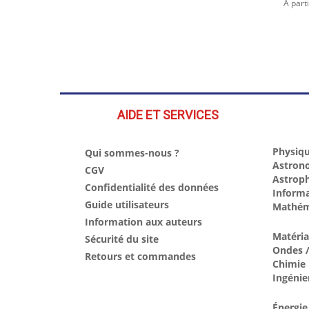
À part
AIDE ET SERVICES
Physiqu
Qui sommes-nous ?
Astron
CGV
Astrop
Confidentialité des données
Inform
Guide utilisateurs
Mathém
Information aux auteurs
Matéri
Sécurité du site
Ondes /
Retours et commandes
Chimie
Ingénie
Énergie