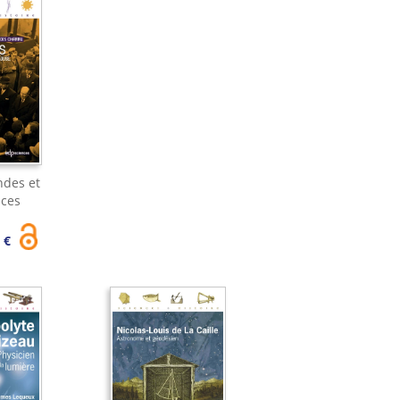
ndes et
nces
0 €