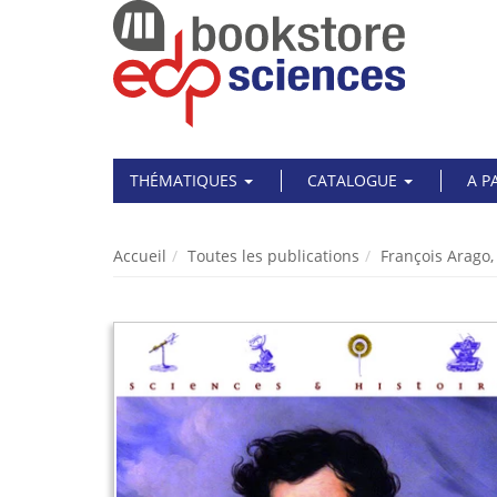
THÉMATIQUES
CATALOGUE
A P
Accueil
Toutes les publications
François Arago