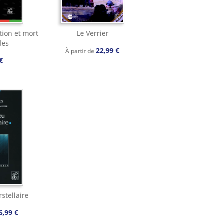
tion et mort
Le Verrier
les
22,99 €
À partir de
€
rstellaire
6,99 €