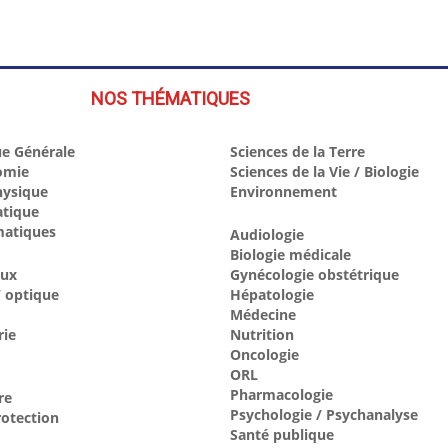
NOS THÉMATIQUES
e Générale
Sciences de la Terre
omie
Sciences de la Vie / Biologie
hysique
Environnement
atique
atiques
Audiologie
Biologie médicale
aux
Gynécologie obstétrique
 optique
Hépatologie
Médecine
rie
Nutrition
Oncologie
ORL
Pharmacologie
re
Psychologie / Psychanalyse
otection
Santé publique