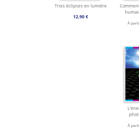
Trois éclipses en lumière
Comment 
humai
12,90 €
À part
L'éne
phot
À part