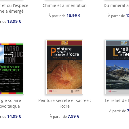
et où l’espèce
Chimie et alimentation
Du minéral a
ne a émergé
16,99 €
1
À partir de
À partir de
13,99 €
ir de
rgie solaire
Peinture secrète et sacrée :
Le relief de 
ovoltaïque
l’ocre
7
À partir de
14,99 €
7,99 €
ir de
À partir de