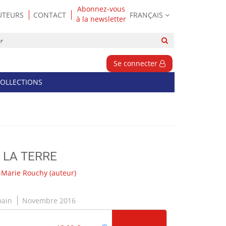
Abonnez-vous
UTEURS
CONTACT
FRANÇAIS
à la newsletter
Rechercher
sur
le
Se connecter
site
OLLECTIONS
E LA TERRE
-Marie Rouchy
(auteur)
main
Novembre 2016