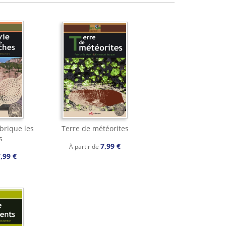
brique les
Terre de météorites
s
7,99 €
À partir de
,99 €