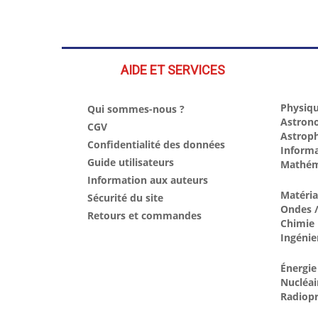
AIDE ET SERVICES
Physiqu
Qui sommes-nous ?
Astron
CGV
Astrop
Confidentialité des données
Inform
Guide utilisateurs
Mathém
Information aux auteurs
Matéri
Sécurité du site
Ondes /
Retours et commandes
Chimie
Ingénie
Énergie
Nucléai
Radiopr