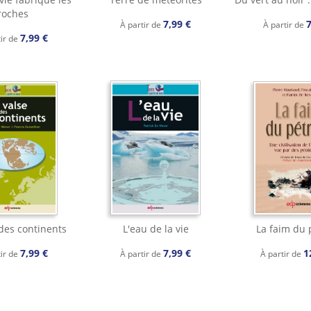
roches
7,99 €
7
À partir de
À partir de
7,99 €
tir de
 des continents
L'eau de la vie
La faim du 
7,99 €
7,99 €
1
tir de
À partir de
À partir de