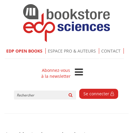
EDP OPEN BOOKS
ESPACE PRO & AUTEURS
CONTACT
Abonnez-vous
à la newsletter
Rechercher
Se connecter
sur
le
site