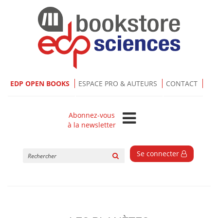
EDP OPEN BOOKS
ESPACE PRO & AUTEURS
CONTACT
Abonnez-vous
à la newsletter
Rechercher
Se connecter
sur
le
site