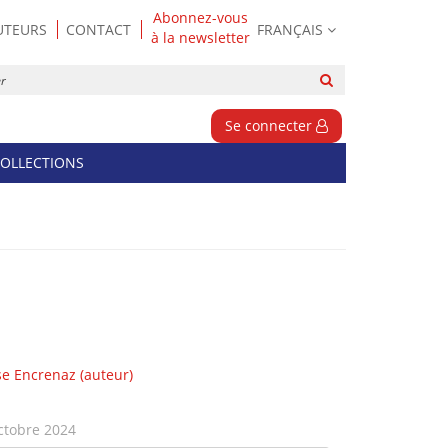
Abonnez-vous
UTEURS
CONTACT
FRANÇAIS
à la newsletter
Rechercher
sur
le
Se connecter
site
OLLECTIONS
se Encrenaz
(auteur)
ctobre 2024