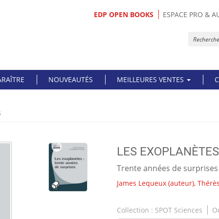
EDP OPEN BOOKS
ESPACE PRO & A
ARAÎTRE
NOUVEAUTÉS
MEILLEURES VENTES
C
s
LES EXOPLANÈTES
Trente années de surprises
James Lequeux
(auteur),
Thérè
Collection :
SPOT Sciences
O