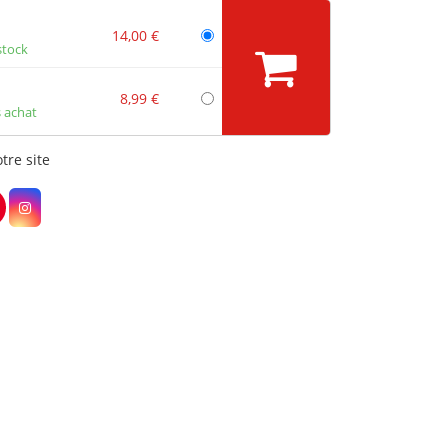
14,00 €
stock
8,99 €
 achat
tre site