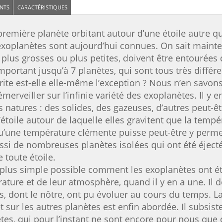
NTS
CARACTÉRISTIQUES
remière planète orbitant autour d’une étoile autre qu
exoplanètes sont aujourd’hui connues. On sait mainte
 plus grosses ou plus petites, doivent être entourées 
rtant jusqu’à 7 planètes, qui sont tous très différen
 abrite est-elle elle-même l’exception ? Nous n’en savo
veiller sur l’infinie variété des exoplanètes. Il y en 
es natures : des solides, des gazeuses, d’autres peut
’étoile autour de laquelle elles gravitent que la tempér
’une température clémente puisse peut-être y permett
e aussi de nombreuses planètes isolées qui ont été éje
toute étoile.
la plus simple possible comment les exoplanètes ont ét
érature et de leur atmosphère, quand il y en a une. Il
, dont le nôtre, ont pu évoluer au cours du temps. La
et sur les autres planètes est enfin abordée. Il subsi
tes, qui pour l’instant ne sont encore pour nous que 