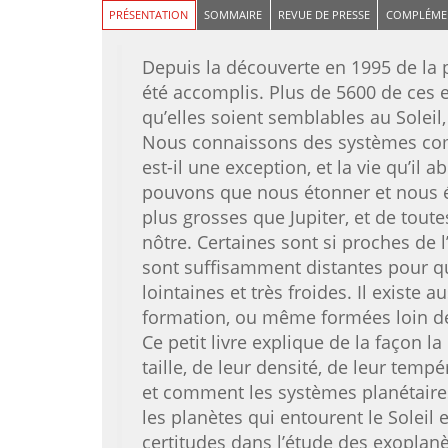
PRÉSENTATION
SOMMAIRE
REVUE DE PRESSE
COMPLÉME
Depuis la découverte en 1995 de la p
été accomplis. Plus de 5600 de ces 
qu’elles soient semblables au Soleil,
Nous connaissons des systèmes compo
est-il une exception, et la vie qu’il
pouvons que nous étonner et nous émer
plus grosses que Jupiter, et de tout
nôtre. Certaines sont si proches de l
sont suffisamment distantes pour qu
lointaines et très froides. Il exist
formation, ou même formées loin de 
Ce petit livre explique de la façon 
taille, de leur densité, de leur temp
et comment les systèmes planétaires
les planètes qui entourent le Soleil 
certitudes dans l’étude des exoplanè