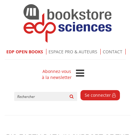
EDP OPEN BOOKS
ESPACE PRO & AUTEURS
CONTACT
Abonnez-vous
à la newsletter
Rechercher
Se connecter
sur
le
site