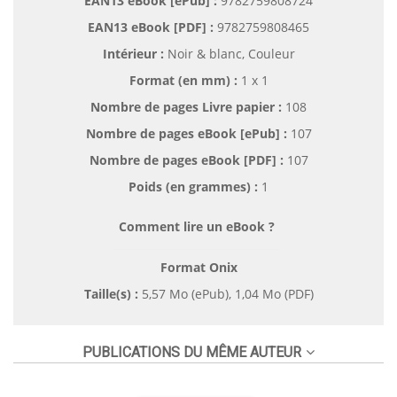
EAN13 eBook [ePub] :
9782759808724
EAN13 eBook [PDF] :
9782759808465
Intérieur :
Noir & blanc, Couleur
Format (en mm)
:
1 x 1
Nombre de pages
Livre papier
:
108
Nombre de pages
eBook [ePub]
:
107
Nombre de pages
eBook [PDF]
:
107
Poids (en grammes) :
1
Comment lire un eBook ?
Format Onix
Taille(s) :
5,57 Mo (ePub), 1,04 Mo (PDF)
PUBLICATIONS DU MÊME AUTEUR