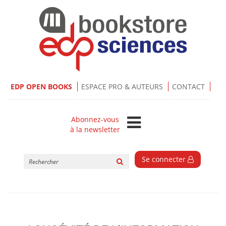
EDP OPEN BOOKS
ESPACE PRO & AUTEURS
CONTACT
Abonnez-vous
à la newsletter
Rechercher
Se connecter
sur
le
site