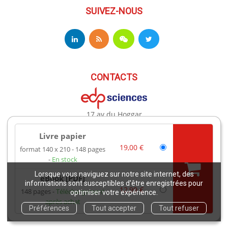
SUIVEZ-NOUS
CONTACTS
17 av du Hoggar
91944 Les Ulis Cedex A France
Téléphone : +33 (0)1 69 18 75 75
Livre papier
Email : books@edpsciences.org
19,00 €
format 140 x 210
148 pages
Ouvert du Lundi au Vendredi, de 9h30 à 16h30
En stock
Lorsque vous naviguez sur notre site internet, des
eBook [PDF]
Mentions légales
informations sont susceptibles d'être enregistrées pour
12,99 €
148 pages
Téléchargement
optimiser votre expérience.
après achat
Copyright EDP 2021
Préférences
Tout accepter
Tout refuser