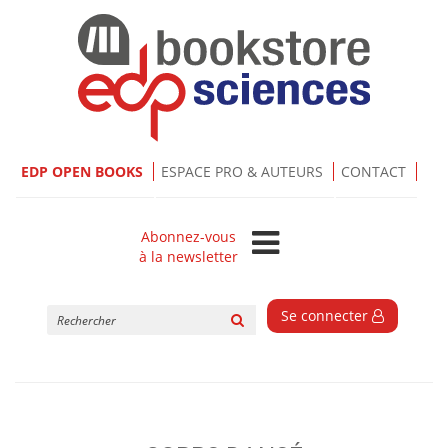
EDP OPEN BOOKS
ESPACE PRO & AUTEURS
CONTACT
Abonnez-vous
à la newsletter
Rechercher
Se connecter
sur
le
site