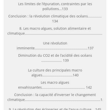
Les limites de l’épuration, contraintes par les
pollutions...133
Conclusion : la révolution climatique des océans..............
134
8. Les macro algues, solution alimentaire et
climatique....................................................................................
Une révolution
imminente......................................................137
Diminution du CO2 et de l’acidité des océans
..................... 139
La culture des principales macro
algues...............................140
Les macro algues
envahissantes............................................ 142
Conclusion : la capacité d’inverser le changement
climatique.............................................................................143
9. La révolution des écloseries et de l’aqua culture ...145