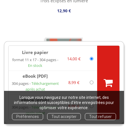
Trois éclipses en lumière
12,90 €
Livre papier
14,00 €
format 11 x 17
304 pages
En stock
eBook [PDF]
8,99 €
304 pages
Téléchargement
après achat
Guide méthodologique – Diagnostic
Lorsque vous naviguez sur notre site internet, des
eBook [ePub]
de corrosion des structures en béton
informations sont susceptibles d'être enregistrées pour
8,99 €
armé
304 pages
Téléchargement
optimiser votre expérience.
après achat
Préférences
Tout accepter
Tout refuser
0,00 €