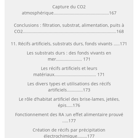
Capture du CO2
atmosphérique.............................................167
Conclusions : filtration, substrat, alimentation, puits à
CO2............................................................................168
11. Récifs artificiels, substrats durs, fonds vivants .....171
Les substrats durs : des fonds vivants en
mer..................... 171
Les récifs artificiels et leurs
matériaux.................................. 171
Les divers types et utilisations des récifs
artificiels.............173
Le rôle d’habitat artificiel des brise-lames, jetées,
épis.....176
Fonctionnement des RA
:un effet alimentaire prouvé
.....177
Création de récifs par précipitation
électrochimique........177