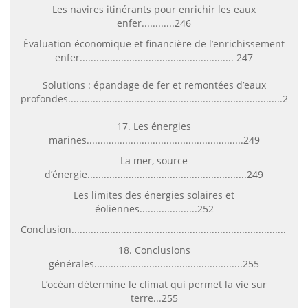
Les navires itinérants pour enrichir les eaux
enfer............246
Évaluation économique et financière de l’enrichissement
enfer........................................................ 247
Solutions : épandage de fer et remontées d’eaux
profondes..............................................................................247
17. Les énergies
marines.........................................................249
La mer, source
d’énergie..........................................................249
Les limites des énergies solaires et
éoliennes.....................252
Conclusion..................................................................................2
18. Conclusions
générales......................................................255
L’océan détermine le climat qui permet la vie sur
terre...255