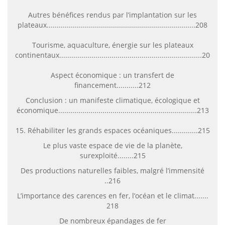
Autres bénéfices rendus par l’implantation sur les
plateaux..........................................................................208
Tourisme, aquaculture, énergie sur les plateaux
continentaux.......................................................................209
Aspect économique : un transfert de
financement...........212
Conclusion : un manifeste climatique, écologique et
économique.....................................................................213
15. Réhabiliter les grands espaces océaniques.............215
Le plus vaste espace de vie de la planète,
surexploité........215
Des productions naturelles faibles, malgré l’immensité
..216
L’importance des carences en fer, l’océan et le climat.......
218
De nombreux épandages de fer