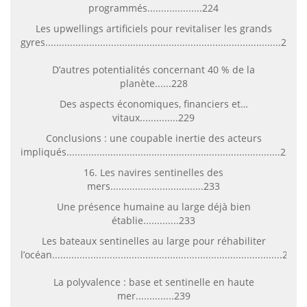
programmés....................224
Les upwellings artificiels pour revitaliser les grands
gyres......................................................................................225
D’autres potentialités concernant 40 % de la
planète......228
Des aspects économiques, financiers et…
vitaux..............229
Conclusions : une coupable inertie des acteurs
impliqués..............................................................................230
16. Les navires sentinelles des
mers..................................233
Une présence humaine au large déjà bien
établie.............233
Les bateaux sentinelles au large pour réhabiliter
l’océan....................................................................................235
La polyvalence : base et sentinelle en haute
mer..............239