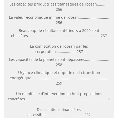
Les capacités productrices titanesques de l’océan...........
256
La valeur économique infinie de l’océan.............................
256
Beaucoup de résultats antérieurs à 2020 sont
obsolètes.....................................................................257
La confiscation de l’océan par les
corporations..................257
Les capacités de la planète sont dépassées.......................
258
Urgence climatique et duperie de la transition
énergétique.........................................................................
259
Un manifeste d’intervention en huit propositions
concrètes..............................................................................259
Des solutions financières
accessibles...................................262