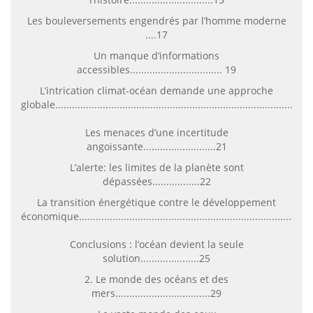
Les bouleversements engendrés par l’homme moderne
....17
Un manque d’informations
accessibles................................. 19
L’intrication climat-océan demande une approche
globale.....................................................................................21
Les menaces d’une incertitude
angoissante..........................21
L’alerte: les limites de la planète sont
dépassées.................22
La transition énergétique contre le développement
économique............................................................................24
Conclusions : l’océan devient la seule
solution.....................25
2. Le monde des océans et des
mers..................................29