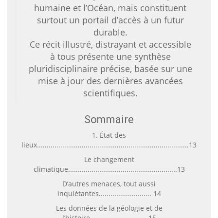
humaine et l’Océan, mais constituent
surtout un portail d’accès à un futur
durable.
Ce récit illustré, distrayant et accessible
à tous présente une synthèse
pluridisciplinaire précise, basée sur une
mise à jour des dernières avancées
scientifiques.
Sommaire
1. État des
lieux..............................................................................13
Le changement
climatique........................................................13
D’autres menaces, tout aussi
inquiétantes........................... 14
Les données de la géologie et de
l’histoire..............................15