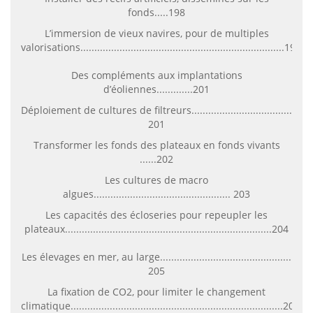
fonds.....198
L’immersion de vieux navires, pour de multiples
valorisations.........................................................................199
Des compléments aux implantations
d’éoliennes.............201
Déploiement de cultures de filtreurs....................................
201
Transformer les fonds des plateaux en fonds vivants
......202
Les cultures de macro
algues................................................. 203
Les capacités des écloseries pour repeupler les
plateaux..........................................................................204
Les élevages en mer, au large...............................................
205
La fixation de CO2, pour limiter le changement
climatique............................................................................206