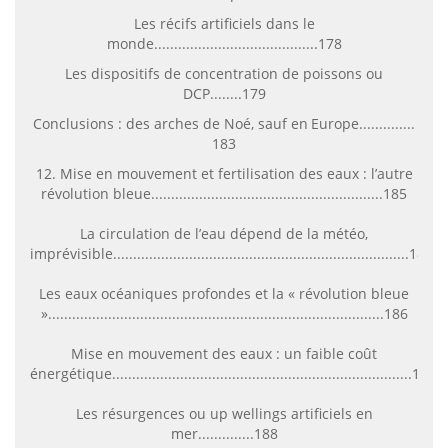
Les récifs artificiels dans le
monde.........................................178
Les dispositifs de concentration de poissons ou
DCP........179
Conclusions : des arches de Noé, sauf en
Europe..............
183
12. Mise en mouvement et fertilisation des eaux : l’autre
révolution bleue..........................................................185
La circulation de l’eau dépend de la météo,
imprévisible..........................................................................185
Les eaux océaniques profondes et la « révolution bleue
»....................................................................................186
Mise en mouvement des eaux : un faible coût
énergétique...........................................................................187
Les résurgences ou up wellings artificiels en
mer..............188