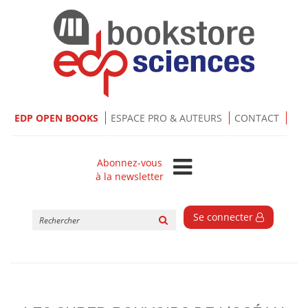
EDP OPEN BOOKS
ESPACE PRO & AUTEURS
CONTACT
Abonnez-vous
à la newsletter
Rechercher
Se connecter
sur
le
site