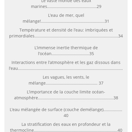
Le vaste monde des eaux
marines..........................................29
L’eau de mer, quel
mélange!......................................................31
Température et densité de l’eau: imbriquées et
primordiales.......................................................................34
L’immense inertie thermique de
l’océan................................35
Interactions entre l’atmosphère et les gaz dissous dans
l’eau..........................................................................................36
Les vagues, les vents, le
mélange............................................ 37
L’importance de la couche limite océan-
atmosphère................................................................38
L’eau mélangée de surface (couche demélange)................
40
La stratification des eaux en profondeur et la
thermocline.......................................................................40