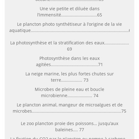
Une vie petite et diluée dans
l’immensité.............................65
Le plancton photo synthétiseur à l’origine de la vie
aquatique...............................................................................66
La photosynthèse et la stratification des eaux....................
69
Photosynthèse dans les eaux
agitées......................................71
La neige marine, les plus fortes chutes sur
terre................. 73
Microbes de pleine eau et boucle
microbienne.................... 74
Le plancton animal, mangeur de microalgues et de
microbes........................................................................75
Le zoo plancton proie des poissons… jusqu’aux
baleines.... 77
La fixation du CO2 par le plancton ou pompe à carbone...