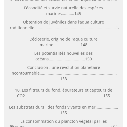
Fécondité et survie naturelle des espèces
marines...........145
Obtention de juvéniles dans l’aqua culture
traditionnelle........................................................................146
L’écloserie, origine de l’aqua culture
marine........................148
Les potentialités nouvelles des
océans................................150
Conclusion : une révolution planétaire
incontournable....................................................................
153
10. Les filtreurs du fond, épurateurs et capteurs de
CO2.................................................................... 155
Les substrats durs : des fonds vivants en mer....................
155
La consommation du plancton végétal par les
filtreurs............................................................................156