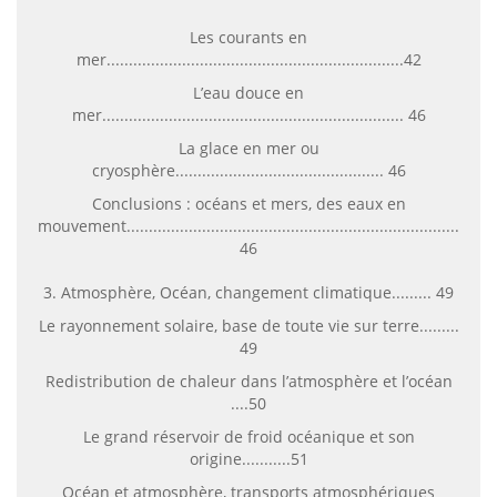
Les courants en
mer...................................................................42
L’eau douce en
mer.................................................................... 46
La glace en mer ou
cryosphère............................................... 46
Conclusions : océans et mers, des eaux en
mouvement...........................................................................
46
3. Atmosphère, Océan, changement climatique......... 49
Le rayonnement solaire, base de toute vie sur terre.........
49
Redistribution de chaleur dans l’atmosphère et l’océan
....50
Le grand réservoir de froid océanique et son
origine...........51
Océan et atmosphère, transports atmosphériques