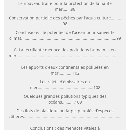
Le nouveau traité pour la protection de la haute
mer.......98
Conservation partielle des pêches par l’aqua culture.........
98
Conclusions : le potentiel de l’océan pour sauver le
climat..................................................................................99
6. La terrifiante menace des pollutions humaines en
mer..............................................................................................
Les apports d’eaux continentales polluées en
mer............102
Les rejets d’émissaires en
mer................................................108
Quelques grandes pollutions typiques des
océans...........109
Des îlots de plastique au large, peuplés d’espèces
côtières...................................................................................114
Conclusions : des menaces vitales à