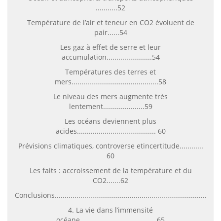
...........52
Température de l’air et teneur en CO2 évoluent de
pair......54
Les gaz à effet de serre et leur
accumulation.......................54
Températures des terres et
mers............................................58
Le niveau des mers augmente très
lentement.....................59
Les océans deviennent plus
acides........................................ 60
Prévisions climatiques, controverse etincertitude............
60
Les faits : accroissement de la température et du
CO2.......62
Conclusions..................................................................................
4. La vie dans l’immensité
océane.......................................65