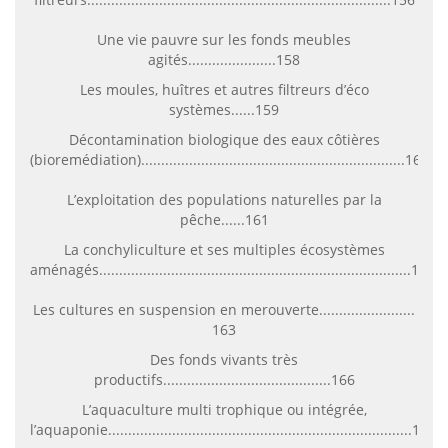
Une vie pauvre sur les fonds meubles
agités......................158
Les moules, huîtres et autres filtreurs d’éco
systèmes......159
Décontamination biologique des eaux côtières
(bioremédiation)..................................................................160
L’exploitation des populations naturelles par la
pêche......161
La conchyliculture et ses multiples écosystèmes
aménagés..............................................................................162
Les cultures en suspension en merouverte........................
163
Des fonds vivants très
productifs..........................................166
L’aquaculture multi trophique ou intégrée,
l’aquaponie............................................................................167