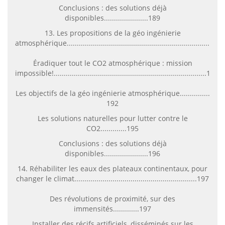
Conclusions : des solutions déjà
disponibles......................189
13. Les propositions de la géo ingénierie
atmosphérique............................................................................
Éradiquer tout le CO2 atmosphérique : mission
impossible!............................................................................191
Les objectifs de la géo ingénierie atmosphérique...............
192
Les solutions naturelles pour lutter contre le
CO2.............195
Conclusions : des solutions déjà
disponibles......................196
14. Réhabiliter les eaux des plateaux continentaux, pour
changer le climat.............................................................197
Des révolutions de proximité, sur des
immensités.............197
Installer des récifs artificiels, disséminés sur les