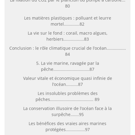
80
Les matières plastiques : polluant et leurre
mortel.............82
La vie sur le fond : corail, macro algues,
herbiers.................83
Conclusion : le rôle climatique crucial de l’océan................
84
5. La vie marine, ravagée par la
pêche..............................87
Valeur vitale et économique quasi infinie de
l’océan..........87
Les insolubles problèmes des
pêches.................................... 89
La conservation illusoire de l’océan face à la
surpêche.......95
Les bénéfices des vraies aires marines
protégées................97