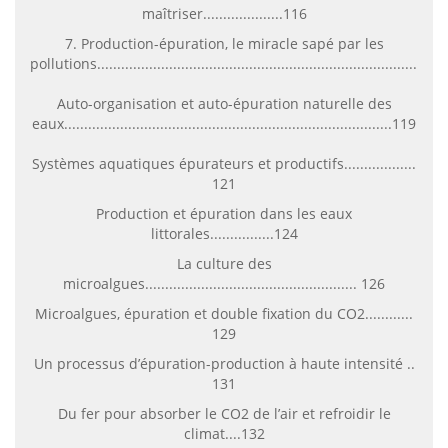
maîtriser....................116
7. Production-épuration, le miracle sapé par les
pollutions................................................................................119
Auto-organisation et auto-épuration naturelle des
eaux..................................................................................119
Systèmes aquatiques épurateurs et productifs..................
121
Production et épuration dans les eaux
littorales................124
La culture des
microalgues..................................................... 126
Microalgues, épuration et double fixation du CO2............
129
Un processus d’épuration-production à haute intensité ..
131
Du fer pour absorber le CO2 de l’air et refroidir le
climat....132