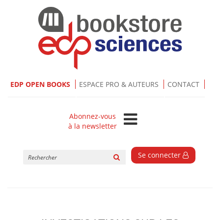
EDP OPEN BOOKS
ESPACE PRO & AUTEURS
CONTACT
Abonnez-vous
à la newsletter
Rechercher
Se connecter
sur
le
site