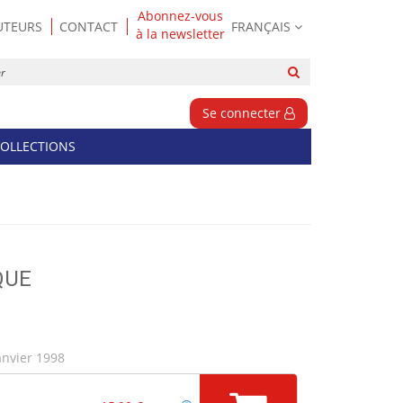
Abonnez-vous
UTEURS
CONTACT
FRANÇAIS
à la newsletter
Rechercher
sur
le
Se connecter
site
OLLECTIONS
QUE
anvier 1998