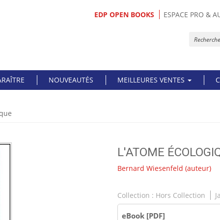
EDP OPEN BOOKS
ESPACE PRO & A
ARAÎTRE
NOUVEAUTÉS
MEILLEURES VENTES
C
ique
L'ATOME ÉCOLOGI
Bernard Wiesenfeld
(auteur)
Collection :
Hors Collection
J
eBook [PDF]