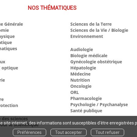
NOS THÉMATIQUES
e Générale
Sciences de la Terre
omie
Sciences de la Vie / Biologie
hysique
Environnement
atique
atiques
Audiologie
Biologie médicale
aux
Gynécologie obstétrique
 optique
Hépatologie
Médecine
rie
Nutrition
Oncologie
ORL
Pharmacologie
re
Psychologie / Psychanalyse
otection
Santé publique
e des sciences
 site internet, des informations sont susceptibles d'être enregistrées 
our le scientifique
Préférences
Tout accepter
Tout refuser