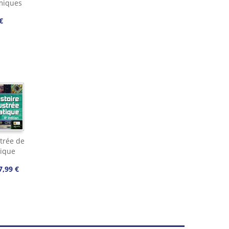
miques
€
strée de
tique
7,99 €