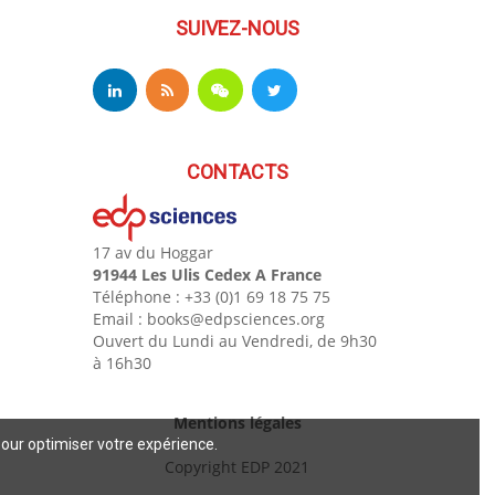
SUIVEZ-NOUS
CONTACTS
17 av du Hoggar
91944 Les Ulis Cedex A France
Téléphone : +33 (0)1 69 18 75 75
Email : books@edpsciences.org
Ouvert du Lundi au Vendredi, de 9h30
à 16h30
Mentions légales
pour optimiser votre expérience.
Copyright EDP 2021