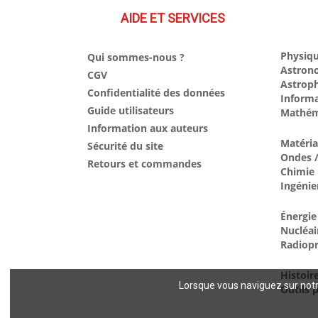
AIDE ET SERVICES
Physiqu
Qui sommes-nous ?
Astron
CGV
Astrop
Confidentialité des données
Inform
Guide utilisateurs
Mathém
Information aux auteurs
Matéri
Sécurité du site
Ondes /
Retours et commandes
Chimie
Ingénie
Énergie
Nucléai
Radiopr
Histoir
Lorsque vous naviguez sur notre
Outils p