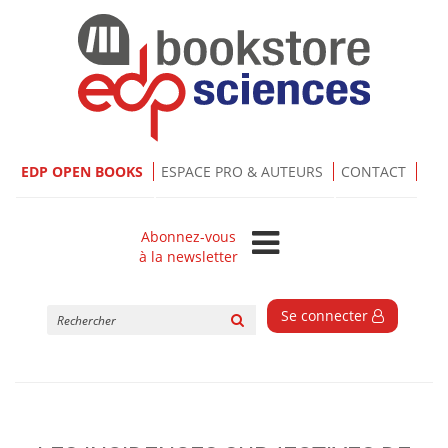
EDP OPEN BOOKS
ESPACE PRO & AUTEURS
CONTACT
Abonnez-vous
à la newsletter
Rechercher
Se connecter
sur
le
site