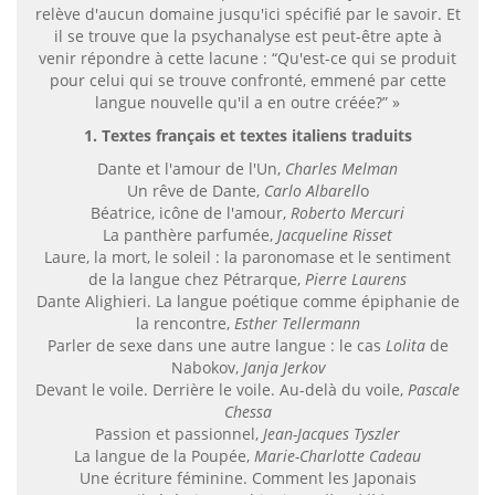
relève d'aucun domaine jusqu'ici spécifié par le savoir. Et
il se trouve que la psychanalyse est peut-être apte à
venir répondre à cette lacune : “Qu'est-ce qui se produit
pour celui qui se trouve confronté, emmené par cette
langue nouvelle qu'il a en outre créée?” »
1. Textes français et textes italiens traduits
Dante et l'amour de l'Un,
Charles Melman
Un rêve de Dante,
Carlo Albarell
o
Béatrice, icône de l'amour,
Roberto Mercuri
La panthère parfumée,
Jacqueline Risset
Laure, la mort, le soleil : la paronomase et le sentiment
de la langue chez Pétrarque,
Pierre Laurens
Dante Alighieri. La langue poétique comme épiphanie de
la rencontre,
Esther Tellermann
Parler de sexe dans une autre langue : le cas
Lolita
de
Nabokov,
Janja Jerkov
Devant le voile. Derrière le voile. Au-delà du voile,
Pascale
Chessa
Passion et passionnel,
Jean-Jacques Tyszler
La langue de la Poupée,
Marie-Charlotte Cadeau
Une écriture féminine. Comment les Japonais