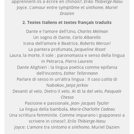
apprennent-ils à écrire en chinois?,
Eriko Thibierge-Nasu
Joyce. L'amour entre symptôme et
sinthome
,
Muriel
Drazien
2. Textes Italiens et textes français traduits
Dante e l'amore dell'Uno,
Charles Melman
Un sogno di Dante,
Carlo Albarello
Icona dell'amore è Beatrice,
Roberto Mercuri
La pantera profumata,
Jacqueline Risset
Laura, la morte, il sole : paronomasia e senso della lingua
in Petrarca,
Pierre Laurens
Dante Alighieri : la lingua poetica comme epifania
dell'incontro,
Esther Tellermann
Parlare di sesso in un'altra lingua : Il caso
Lolita
di
Nabokov,
Janja Jerkov
Devanti al velo. Dietro il velo. Al di la del velo,
Pasquale
Chessa
Pasisone e passionale,
Jean- Jacques Tyszler
La lingua della bambola,
Marie-Charlotte Cadeau
Una scrittura femminile. Comme imparano i giapponesi a
scrivere in cinese?,
Erilo Thibierge-Nasu
Joyce: L'amore tra sintomo e
sinthomo
, Muriel Dazien