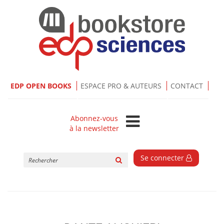
EDP OPEN BOOKS
ESPACE PRO & AUTEURS
CONTACT
Abonnez-vous
à la newsletter
Rechercher
Se connecter
sur
le
site