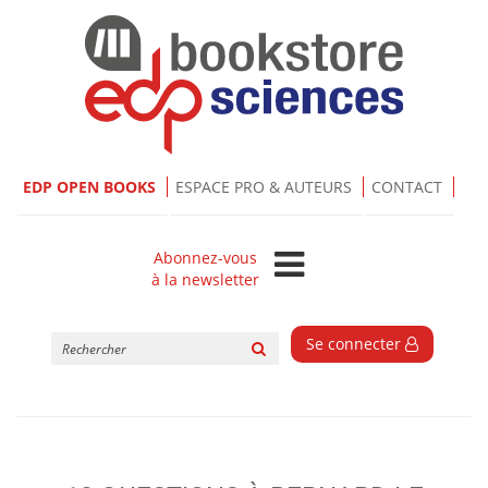
EDP OPEN BOOKS
ESPACE PRO & AUTEURS
CONTACT
Abonnez-vous
à la newsletter
Rechercher
Se connecter
sur
le
site