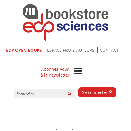
EDP OPEN BOOKS
ESPACE PRO & AUTEURS
CONTACT
Abonnez-vous
à la newsletter
Rechercher
Se connecter
sur
le
site