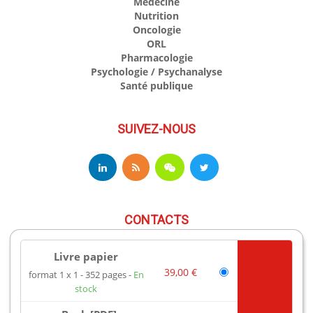
Médecine
Nutrition
Oncologie
ORL
Pharmacologie
Psychologie / Psychanalyse
Santé publique
SUIVEZ-NOUS
CONTACTS
Livre papier
17 av du Hoggar
39,00 €
format 1 x 1
352 pages
En
91944 Les Ulis Cedex A France
stock
Téléphone : +33 (0)1 69 18 75 75
Email : books@edpsciences.org