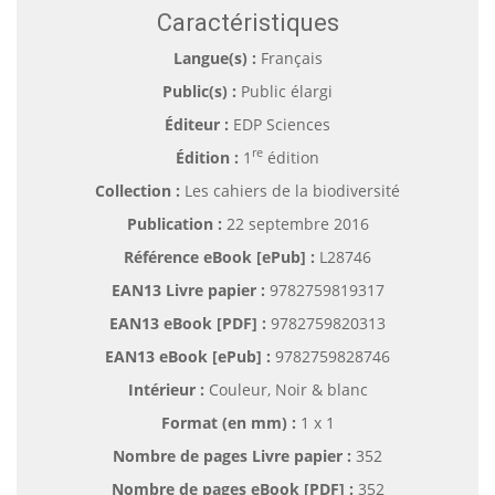
Caractéristiques
Langue(s) :
Français
Public(s) :
Public élargi
Éditeur :
EDP Sciences
re
Édition :
1
édition
Collection :
Les cahiers de la biodiversité
Publication :
22 septembre 2016
Référence eBook [ePub] :
L28746
EAN13 Livre papier :
9782759819317
EAN13 eBook [PDF] :
9782759820313
EAN13 eBook [ePub] :
9782759828746
Intérieur :
Couleur, Noir & blanc
Format (en mm)
:
1 x 1
Nombre de pages
Livre papier
:
352
Nombre de pages
eBook [PDF]
:
352